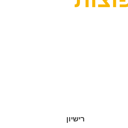
ן קיבצנו את הנפוצות ביותר מביניהן
טת.
רישיון