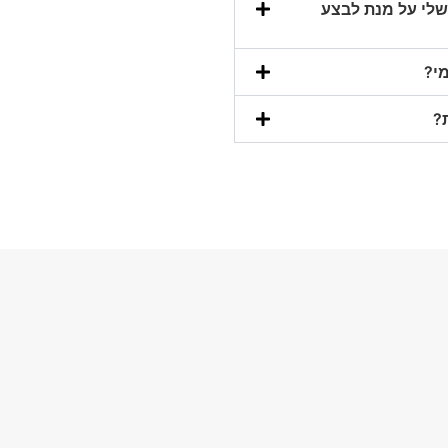
ם אוכל לשתשמש בחשבון הPayPal שלי על מנת לבצע
י?
?