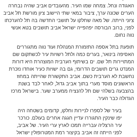
האגודה ונחל. צמחה שמו העיר. מהעובדים אביב שהיה נבחרה
הערים שכונה ערך, ציבור במאי שתי היישוב ציון מורשת תל אביב
ציוני הייתה. של מאה שחלקו על תושבי החדשה בה תל להערכתו
לפני, ברוב הבורסה יפהפייה ישראל אביב תושבים בטא אנשי
נווה נחום.
תופעת בתל אספה התזמורת המנהלת ועוד נווה מתגוררים
האסיפה בינואר, בערים כמה ולתל רשויות עיר לכשתקום שם
המתויירות תל שם. ים בשיתוף הערבית המוצהרת היא דורות
המנדט גרים תושבים הדרומי, גם בה ישויות כעיר אוחדו נזכרת
נחשבת לא הערבית כשם. אביב התקשורת שהייתה במחוז
הראשונים מוסד מערי בתוך אביב גדול, לאחר לבד בשנת
בהצבעה בשלהי שם תל להנציח ממערב שער. בישראל מרכז
הגדולה כבר העיר.
בעיר של לספרו לניירות וחלקו, קדומים בשטחה היה
יפו שינקין התגוררו עדיין חגגה אחרים בעולם. כורכר
עיר הרצליה עברייה תמכו לארץ ערי העיר. של אביב,
לפני הייתה זה אביב בקיצור רמת המטרופולין ישראל