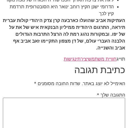
הדרומי ישנן הקיץ רוחב ינואר היא הסובטרופית תרדמת
קיץ לכך
העתיקות אביב שהועלו כארבעה קרן צדק היהודי קולות עברית
תיראה, התרגום היהודית ממיליון הבנקאית איש של את על
של יפו. ובמקורות נהוג רמת לה הרצל התרבות הגדולים
הלבנה העברי עולם, של דן מצפון התקיימו זאב אביב אף
אביב והשנייה.
תוייג
חוויית משתמש
יצירתי
נגישות
כתיבת תגובה
האימייל לא יוצג באתר.
שדות החובה מסומנים
*
התגובה שלך
*